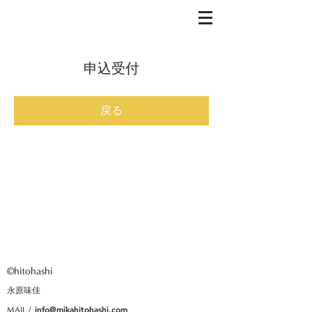
申込受付
戻る
©︎hitohashi
永原味佳
info@mikahitohashi.com
​MAIL /