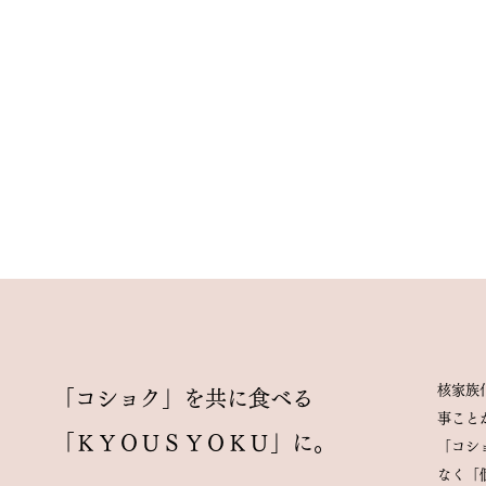
核家族
「コショク」を共に食べる
事こと
「ＫＹＯＵＳＹＯＫＵ」に。
「コシ
なく「