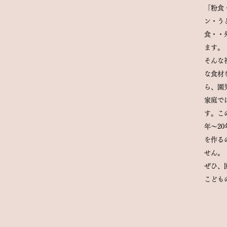
「粉食
ン・う
食・・
ます。
そんな
な食材
ら、園
家庭で
す。こ
年～2
を作る
せん。
ぜひ、
こども